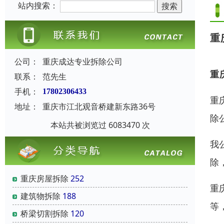
站内搜索：
重
公司：
重庆成达专业拆除公司
重
联系：
范先生
手机：
17802306433
重
地址：
重庆市江北观音桥建新东路36号
除
本站共被浏览过 6083470 次
我
除
重庆房屋拆除
252
重
建筑物拆除
188
等
桥梁切割拆除
120