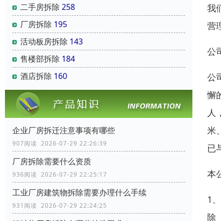
二手房拆除
258
我
厂房拆除
195
营
活动板房拆除
143
公
售楼部拆除
184
酒店拆除
160
公
懈
人
米
企业厂房拆迁注意事项有哪些
907阅读 2026-07-29 22:26:39
已
厂房拆除需要什么资质
本
936阅读 2026-07-29 22:25:17
工业厂房建筑物拆除需要办理什么手续
1
931阅读 2026-07-29 22:24:25
除