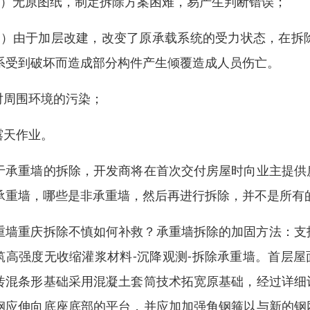
1）无原图纸，制定拆除方案困难，易产生判断错误；
2）由于加层改建，改变了原承载系统的受力状态，在拆
系受到破坏而造成部分构件产生倾覆造成人员伤亡。
.对周围环境的污染；
.露天作业。
于承重墙的拆除，开发商将在首次交付房屋时向业主提供
承重墙，哪些是非承重墙，然后再进行拆除，并不是所有
重墙重庆拆除不慎如何补救？承重墙拆除的加固方法：支护
筑高强度无收缩灌浆材料-沉降观测-拆除承重墙。首层屋
砖混条形基础采用混凝土套筒技术拓宽原基础，经过详细
钢应伸向底座底部的平台，并应加加强角钢箍以与新的钢