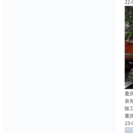
22-
重
首
除
重
23-