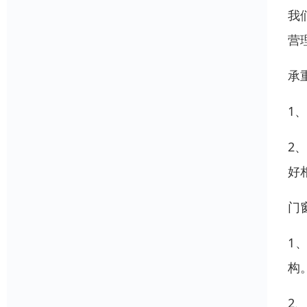
我
营
承
1
2
好
门
1
构
2