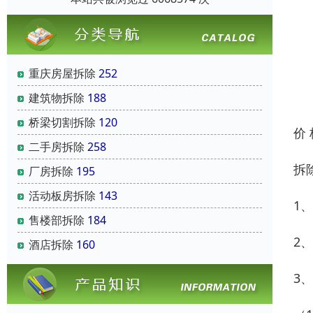
重庆房屋拆除
252
建筑物拆除
188
桥梁切割拆除
120
价
二手房拆除
258
拆
厂房拆除
195
活动板房拆除
143
1
售楼部拆除
184
2
酒店拆除
160
3