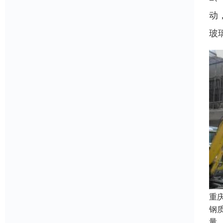
动
玻
重
钢
量