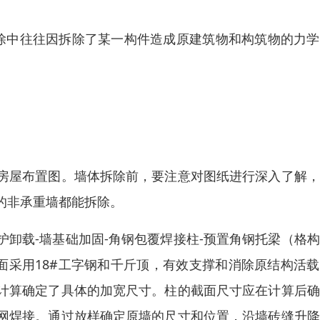
除中往往因拆除了某一构件造成原建筑物和构筑物的力学
房屋布置图。墙体拆除前，要注意对图纸进行深入了解，
的非承重墙都能拆除。
卸载-墙基础加固-角钢包覆焊接柱-预置角钢托梁（格
面采用18#工字钢和千斤顶，有效支撑和消除原结构活
计算确定了具体的加宽尺寸。柱的截面尺寸应在计算后确
网焊接。通过放样确定原墙的尺寸和位置，沿墙砖缝升降