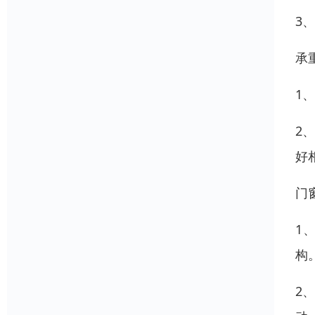
3
承
1
2
好
门
1
构
2