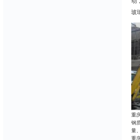
动
玻
重
钢
量
重