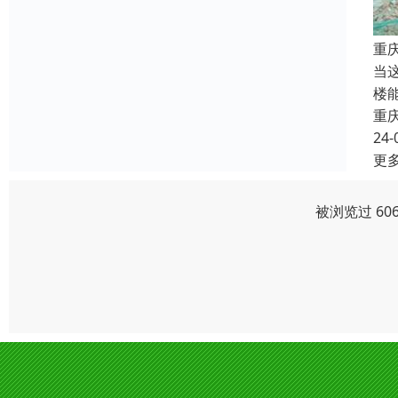
重庆
当
楼能
重
24-
更
被浏览过 60