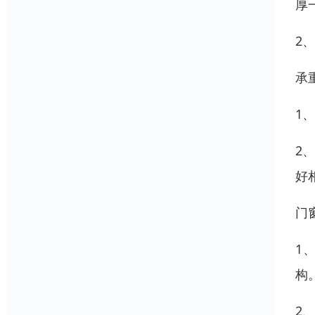
厚
2
承
1
2
好
门
1
构
2