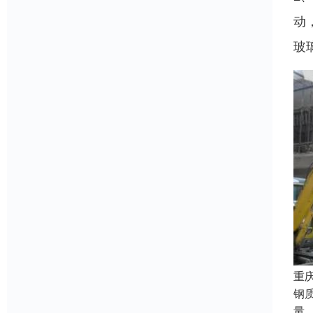
动
玻
重
钢
量