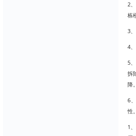
2
栋
3
4
5
拆
降
6
性
1