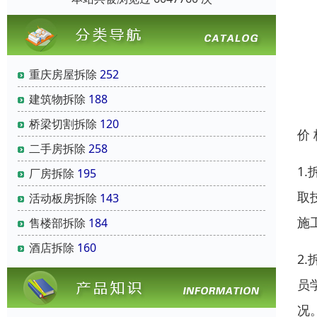
重庆房屋拆除
252
建筑物拆除
188
桥梁切割拆除
120
价
二手房拆除
258
1
厂房拆除
195
取
活动板房拆除
143
施
售楼部拆除
184
酒店拆除
160
2
员
况