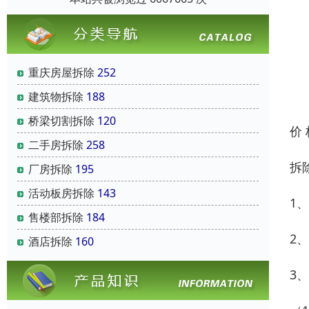
重庆房屋拆除
252
建筑物拆除
188
桥梁切割拆除
120
价
二手房拆除
258
拆
厂房拆除
195
活动板房拆除
143
1
售楼部拆除
184
2
酒店拆除
160
3