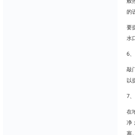
般
的
要
水
6
敲
以
7
在
净
塞