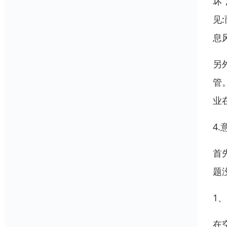
坏
见
息
另
管
业
4
首
题
1
在