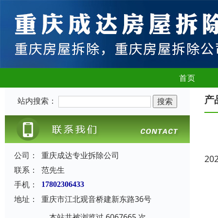
首页
产
站内搜索：
公司：
重庆成达专业拆除公司
20
联系：
范先生
手机：
17802306433
地址：
重庆市江北观音桥建新东路36号
本站共被浏览过 6067665 次