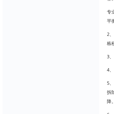
专
平
2
栋
3
4
5
拆
降