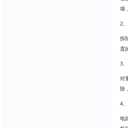
墙
2
拆
度
3
对
除
4
电