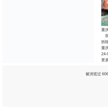
重
我
拆
重
24-
更
被浏览过 60