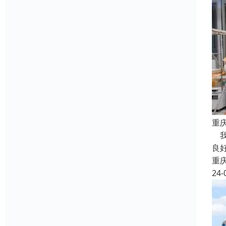
重
我
良
重
24-