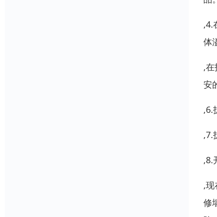
,
体
,
安
,
,
,
,
修