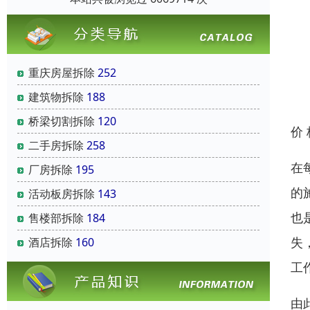
重庆房屋拆除
252
建筑物拆除
188
桥梁切割拆除
120
价
二手房拆除
258
在
厂房拆除
195
的
活动板房拆除
143
也
售楼部拆除
184
失
酒店拆除
160
工
由