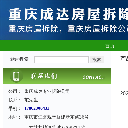
首页
产
站内搜索：
公司：
重庆成达专业拆除公司
20
联系：
范先生
手机：
17802306433
地址：
重庆市江北观音桥建新东路36号
本站共被浏览过 6069714 次