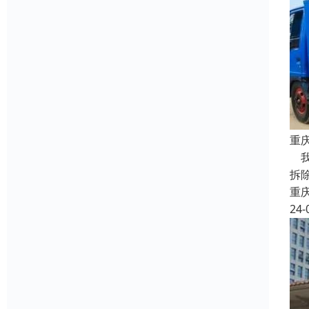
重
我
拆
重
24-