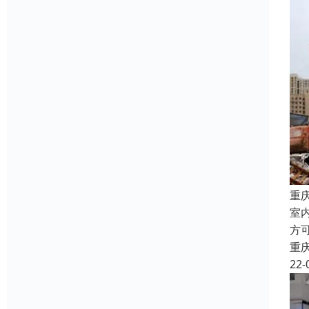
重
室
方
重
22-