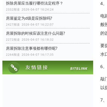
4
拆除房屋应当履行哪些法定程序？
2332阅读 2026-04-07 16:24:24
电
房屋鉴定为d级是应拆除吗?
般
2427阅读 2026-04-07 16:22:07
的
房屋拆除的时候应该注意什么问题?
2272阅读 2026-04-07 16:18:32
要
房屋拆除注意事项都有哪些呢?
水
2264阅读 2026-04-07 16:17:35
6
敲
以
7