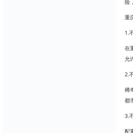
险
重
1
在
允
2
稀
都
3
配