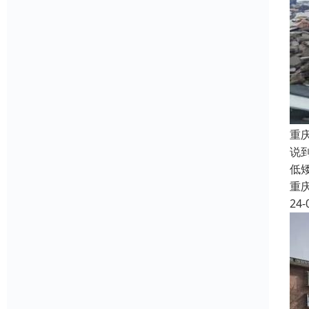
重
说
低
重
24-