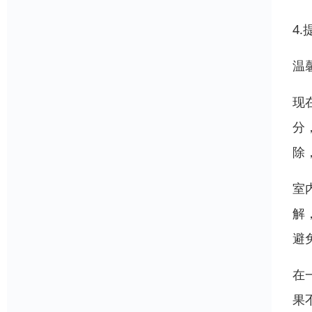
4
温
现
分
除
室
解
避
在
果