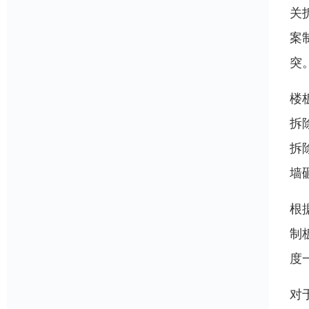
关
案
突
楼
拆
拆
墙
根
制
度
对