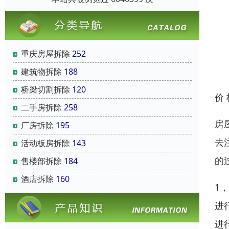
重庆房屋拆除
252
建筑物拆除
188
桥梁切割拆除
120
价
二手房拆除
258
房
厂房拆除
195
去
活动板房拆除
143
的
售楼部拆除
184
酒店拆除
160
1
进
进