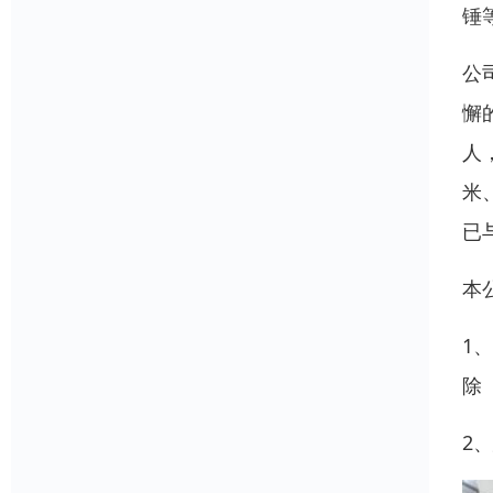
锤
公
懈
人
米
已
本
1
除
2