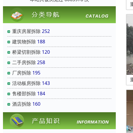
重庆房屋拆除
252
建筑物拆除
188
桥梁切割拆除
120
二手房拆除
258
厂房拆除
195
活动板房拆除
143
售楼部拆除
184
酒店拆除
160