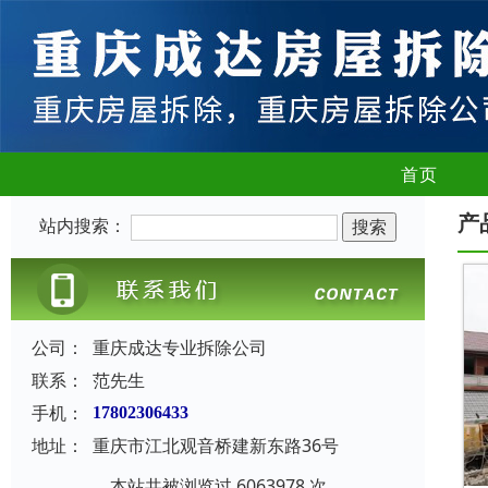
首页
产
站内搜索：
公司：
重庆成达专业拆除公司
联系：
范先生
手机：
17802306433
地址：
重庆市江北观音桥建新东路36号
本站共被浏览过 6063978 次