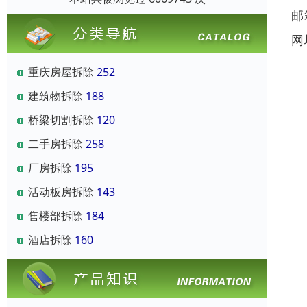
邮
网
重庆房屋拆除
252
建筑物拆除
188
桥梁切割拆除
120
二手房拆除
258
厂房拆除
195
活动板房拆除
143
售楼部拆除
184
酒店拆除
160