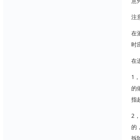
意
注
在
时
在
1
的
指
2
的
拆