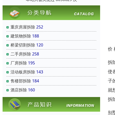
重庆房屋拆除
252
建筑物拆除
188
桥梁切割拆除
120
价
二手房拆除
258
拆
厂房拆除
195
使
活动板房拆除
143
子
售楼部拆除
184
就
酒店拆除
160
拆
别