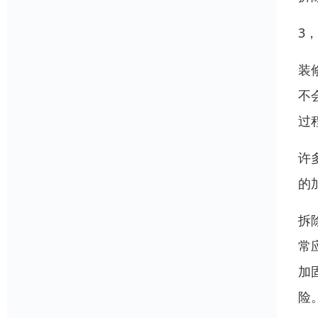
3
装
不
过
许
的
拆
常
加
险