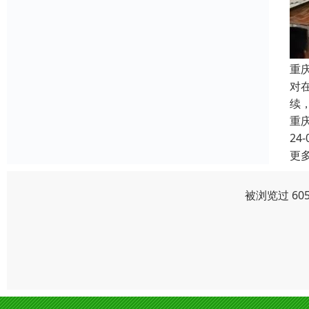
重
对
续
重
24-
更
被浏览过 60