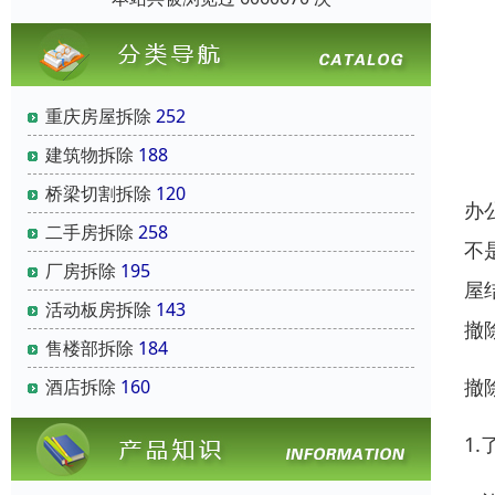
重庆房屋拆除
252
建筑物拆除
188
桥梁切割拆除
120
办
二手房拆除
258
不
厂房拆除
195
屋
活动板房拆除
143
撤
售楼部拆除
184
撤
酒店拆除
160
1