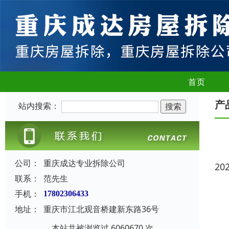
首页
产
站内搜索：
公司：
重庆成达专业拆除公司
20
联系：
范先生
手机：
17802306433
地址：
重庆市江北观音桥建新东路36号
本站共被浏览过 6060670 次