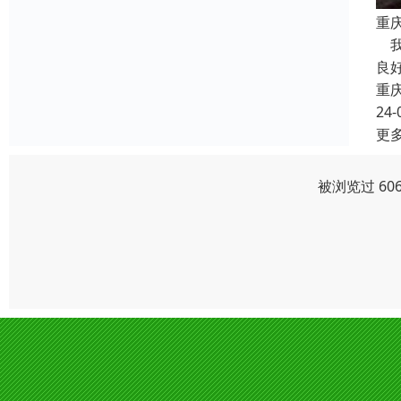
重
我
良
重
24-
更
被浏览过 60