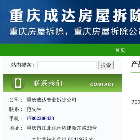
首页
产
站内搜索：
公司：
重庆成达专业拆除公司
20
联系：
范先生
手机：
17802306433
地址：
重庆市江北观音桥建新东路36号
本站共被浏览过 6041923 次