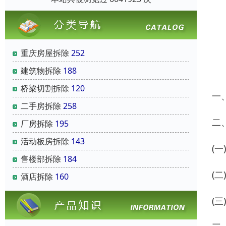
重庆房屋拆除
252
建筑物拆除
188
桥梁切割拆除
120
一
二手房拆除
258
二
厂房拆除
195
活动板房拆除
143
(
售楼部拆除
184
(
酒店拆除
160
(