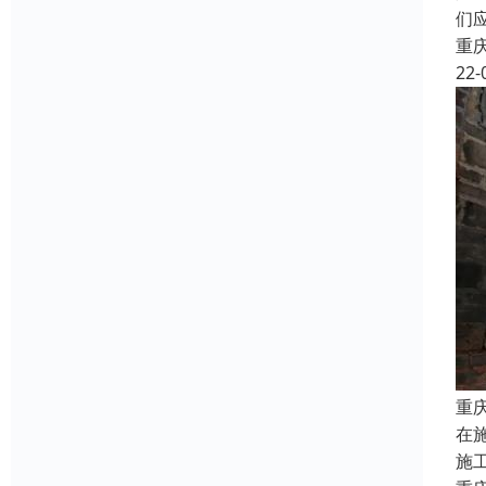
们
重
22-
重
在
施