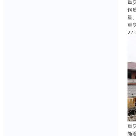
重
钢
量
重
22-
重
随