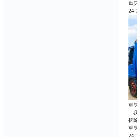
重
24-
重
我
拆
重
24-