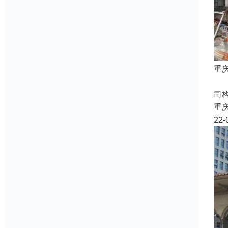
重
房
司
重
22-