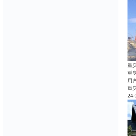
重
重
用
重
24-