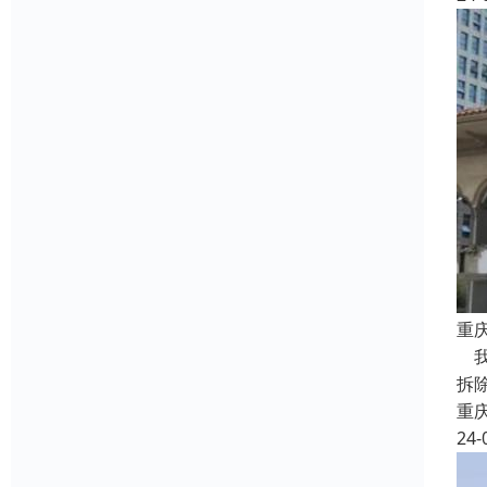
重庆
我
拆
重
24-