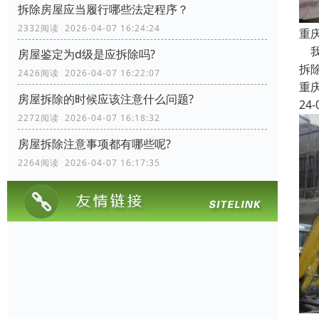
拆除房屋应当履行哪些法定程序？
2332阅读 2026-04-07 16:24:24
重
我
房屋鉴定为d级是应拆除吗?
拆
2426阅读 2026-04-07 16:22:07
重
房屋拆除的时候应该注意什么问题?
24-
2272阅读 2026-04-07 16:18:32
房屋拆除注意事项都有哪些呢?
2264阅读 2026-04-07 16:17:35