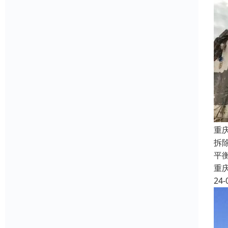
重
拆
平
重
24-