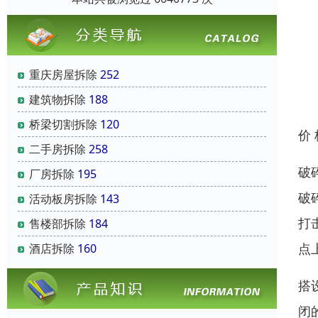
重庆房屋拆除
252
建筑物拆除
188
桥梁切割拆除
120
价
二手房拆除
258
破
厂房拆除
195
破
活动板房拆除
143
打
售楼部拆除
184
点
酒店拆除
160
搭
闭