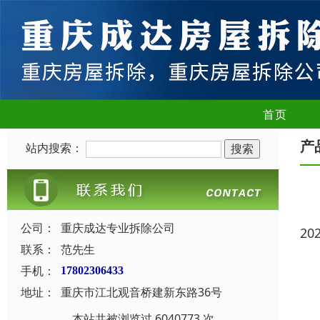
首页
产
站内搜索：
公司：
重庆成达专业拆除公司
20
联系：
范先生
手机：
17802306433
地址：
重庆市江北观音桥建新东路36号
本站共被浏览过 6040773 次