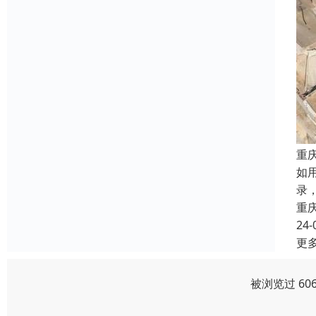
重
如
录
重
24-
更
被浏览过 60