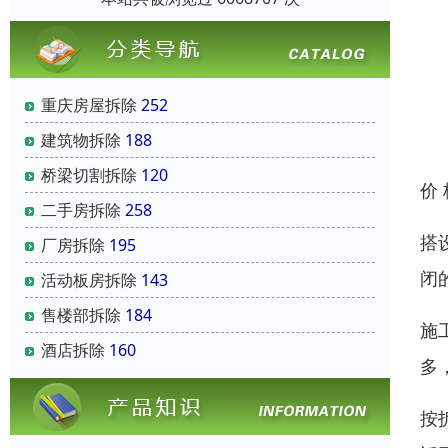
重庆房屋拆除
252
建筑物拆除
188
桥梁切割拆除
120
价
二手房拆除
258
搭
厂房拆除
195
闭
活动板房拆除
143
售楼部拆除
184
施
酒店拆除
160
多
按