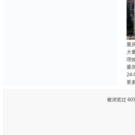
重
大
理
重
24-
更
被浏览过 60