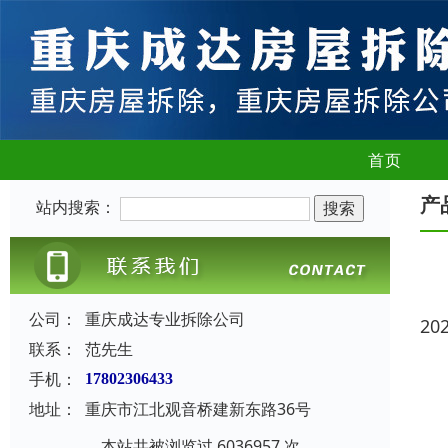
首页
产
站内搜索：
公司：
重庆成达专业拆除公司
20
联系：
范先生
手机：
17802306433
地址：
重庆市江北观音桥建新东路36号
本站共被浏览过 6036957 次