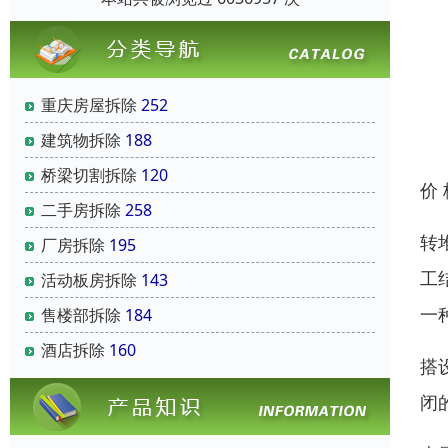
重庆房屋拆除
252
建筑物拆除
188
桥梁切割拆除
120
价
二手房拆除
258
转
厂房拆除
195
工
活动板房拆除
143
一
售楼部拆除
184
酒店拆除
160
搭
闭