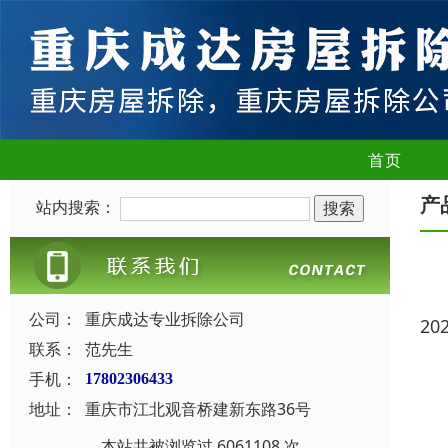
首页
产
站内搜索：
公司：
重庆成达专业拆除公司
20
联系：
范先生
手机：
17802306433
地址：
重庆市江北观音桥建新东路36号
本站共被浏览过 6061108 次