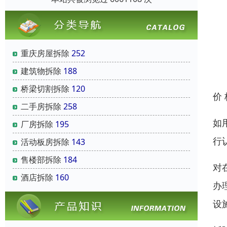
重庆房屋拆除
252
建筑物拆除
188
桥梁切割拆除
120
价
二手房拆除
258
如
厂房拆除
195
行
活动板房拆除
143
售楼部拆除
184
对
酒店拆除
160
办
设