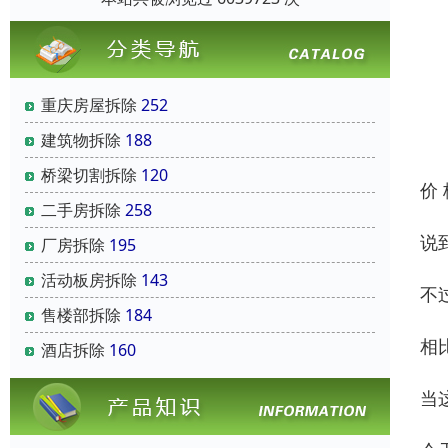
重庆房屋拆除
252
建筑物拆除
188
桥梁切割拆除
120
价
二手房拆除
258
说
厂房拆除
195
活动板房拆除
143
不
售楼部拆除
184
相
酒店拆除
160
当