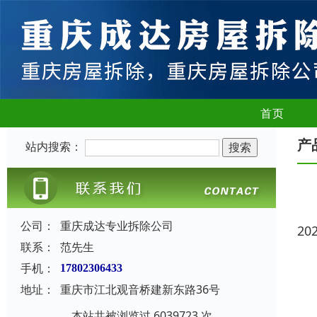
首页
产
站内搜索：
公司：
重庆成达专业拆除公司
20
联系：
范先生
手机：
17802306433
地址：
重庆市江北观音桥建新东路36号
本站共被浏览过 6039723 次