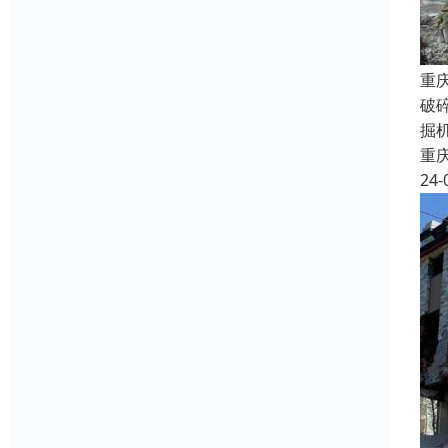
重
破
掘
重
24-