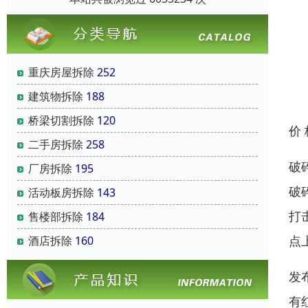
重庆房屋拆除
252
建筑物拆除
188
桥梁切割拆除
120
价
二手房拆除
258
破
厂房拆除
195
破
活动板房拆除
143
打
售楼部拆除
184
点
酒店拆除
160
发
有