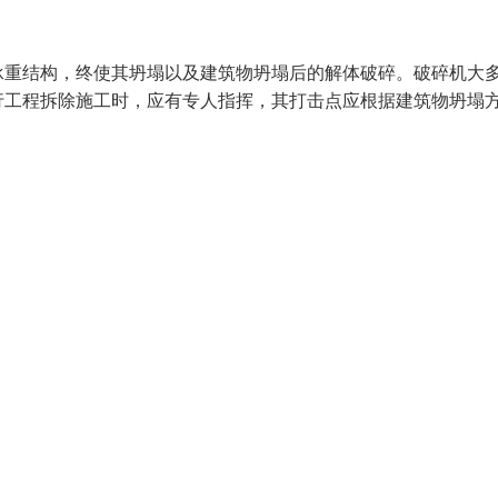
承重结构，终使其坍塌以及建筑物坍塌后的解体破碎。破碎机大
行工程拆除施工时，应有专人指挥，其打击点应根据建筑物坍塌