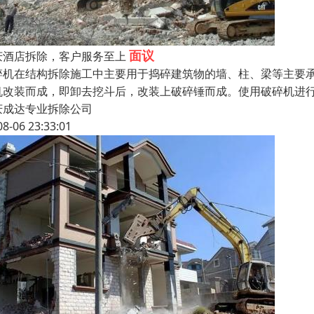
面议
庆酒店拆除，客户服务至上
碎机在结构拆除施工中主要用于捣碎建筑物的墙、柱、梁等主要
机改装而成，即卸去挖斗后，改装上破碎锤而成。使用破碎机进
庆成达专业拆除公司
08-06 23:33:01