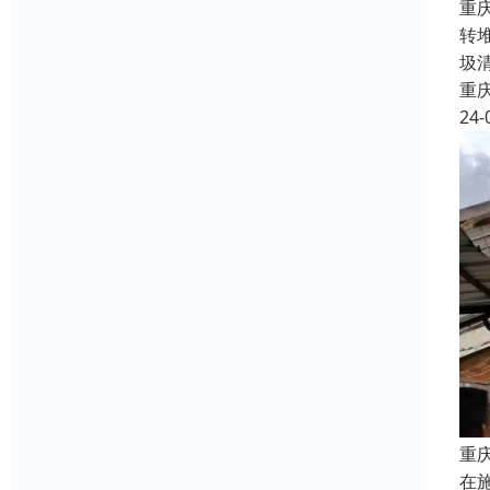
重
转
圾
重
24-
重
在