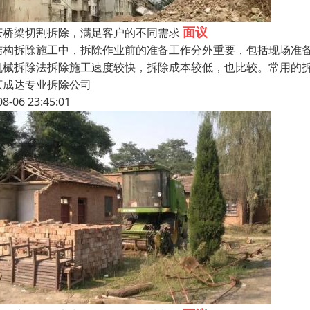
面议
庆桥梁切割拆除，满足客户的不同需求
结构拆除施工中，拆除作业前的准备工作分外重要，包括现场准
机械拆除法拆除施工速度较快，拆除成本较低，也比较。常用的
庆成达专业拆除公司
08-06 23:45:01