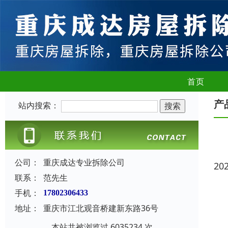
首页
产
站内搜索：
公司：
重庆成达专业拆除公司
20
联系：
范先生
手机：
17802306433
地址：
重庆市江北观音桥建新东路36号
本站共被浏览过 6035234 次