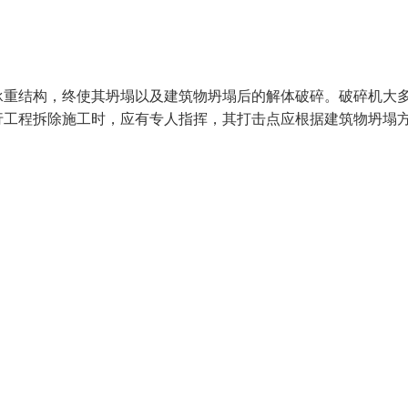
承重结构，终使其坍塌以及建筑物坍塌后的解体破碎。破碎机大
行工程拆除施工时，应有专人指挥，其打击点应根据建筑物坍塌