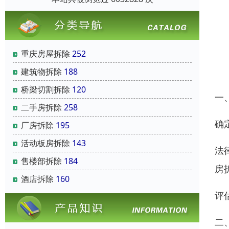
重庆房屋拆除
252
建筑物拆除
188
桥梁切割拆除
120
一
二手房拆除
258
确
厂房拆除
195
活动板房拆除
143
法
售楼部拆除
184
房
酒店拆除
160
评
二