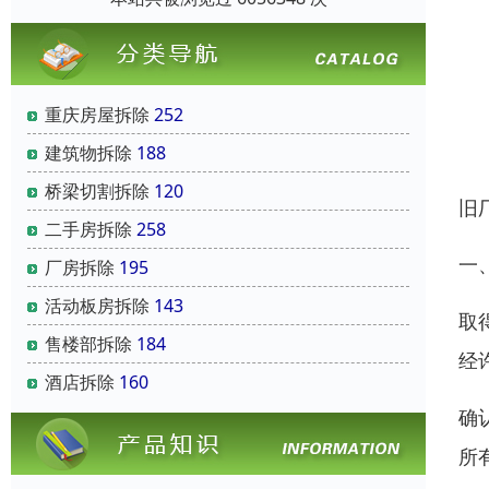
重庆房屋拆除
252
建筑物拆除
188
桥梁切割拆除
120
旧
二手房拆除
258
一
厂房拆除
195
活动板房拆除
143
取
售楼部拆除
184
经
酒店拆除
160
确
所