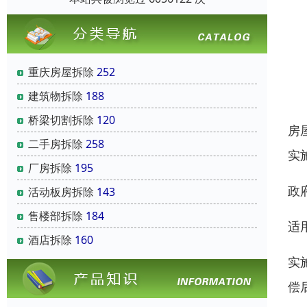
重庆房屋拆除
252
建筑物拆除
188
桥梁切割拆除
120
房
二手房拆除
258
实
厂房拆除
195
政
活动板房拆除
143
售楼部拆除
184
适
酒店拆除
160
实
偿