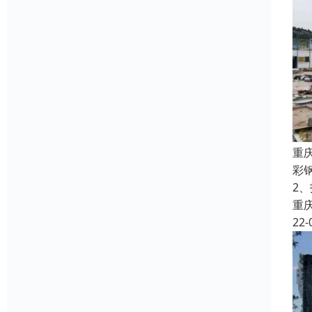
重
彩
2
重
22-