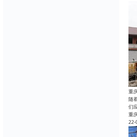
重
随
们
重
22-