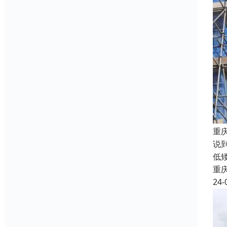
重
说
低
重
24-