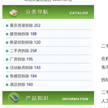
重庆房屋拆除
252
建筑物拆除
188
桥梁切割拆除
120
二
二手房拆除
258
在
厂房拆除
195
免
活动板房拆除
143
售楼部拆除
184
拆
酒店拆除
160
二
人