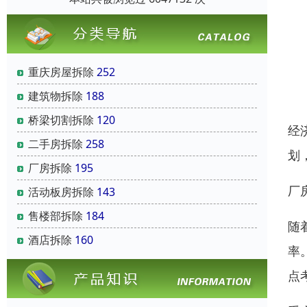
重庆房屋拆除
252
建筑物拆除
188
桥梁切割拆除
120
经
二手房拆除
258
划
厂房拆除
195
厂
活动板房拆除
143
售楼部拆除
184
随
酒店拆除
160
率
点