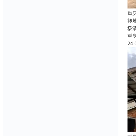
重
转
圾
重
24-