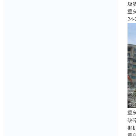
圾
重
24-
重
破
掘
重