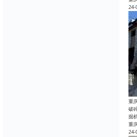
24-
重
破
掘
重
24-