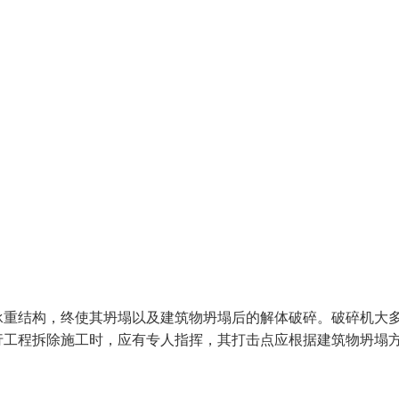
承重结构，终使其坍塌以及建筑物坍塌后的解体破碎。破碎机大
行工程拆除施工时，应有专人指挥，其打击点应根据建筑物坍塌