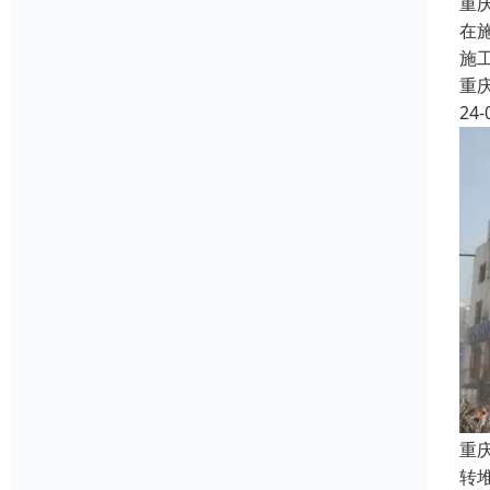
重
在
施
重
24-
重
转