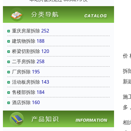
重庆房屋拆除
252
建筑物拆除
188
桥梁切割拆除
120
价
二手房拆除
258
拆
厂房拆除
195
新
活动板房拆除
143
售楼部拆除
184
施
酒店拆除
160
多
相