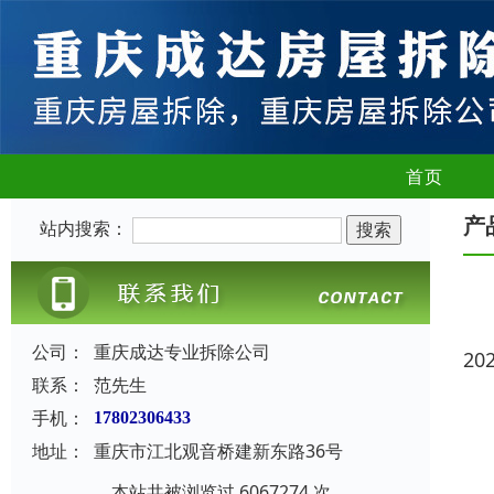
首页
产
站内搜索：
公司：
重庆成达专业拆除公司
20
联系：
范先生
手机：
17802306433
地址：
重庆市江北观音桥建新东路36号
本站共被浏览过 6067274 次