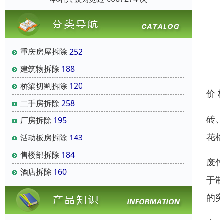
重庆房屋拆除
252
建筑物拆除
188
桥梁切割拆除
120
价
二手房拆除
258
砖
厂房拆除
195
花
活动板房拆除
143
售楼部拆除
184
废
酒店拆除
160
于
的