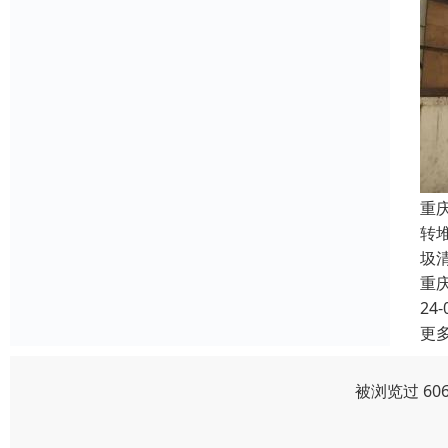
重
转
圾
重
24-
更
被浏览过 60