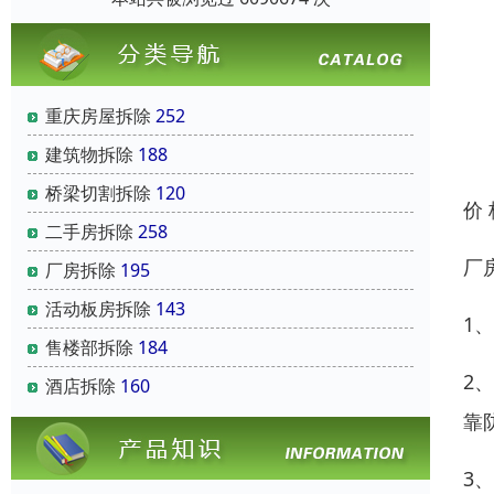
重庆房屋拆除
252
建筑物拆除
188
桥梁切割拆除
120
价
二手房拆除
258
厂
厂房拆除
195
活动板房拆除
143
1
售楼部拆除
184
2
酒店拆除
160
靠
3