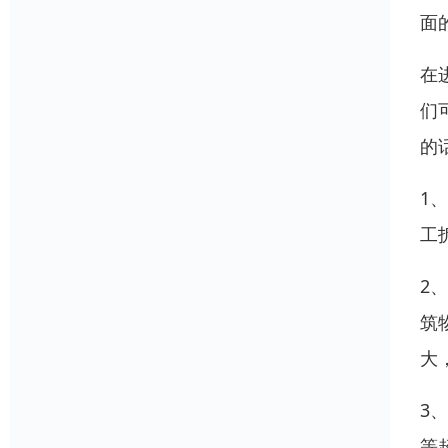
面
在
们
的
1
工
2
筑
大
3
等