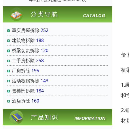
重庆房屋拆除
252
建筑物拆除
188
桥梁切割拆除
120
价
二手房拆除
258
桥
厂房拆除
195
活动板房拆除
143
1
售楼部拆除
184
和
酒店拆除
160
2
材