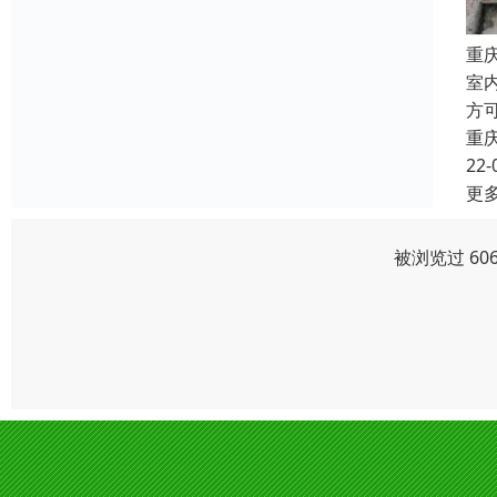
重
室
方
重
22-
更
被浏览过 60