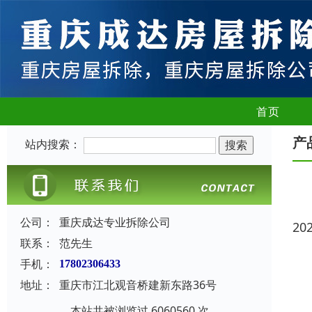
首页
产
站内搜索：
公司：
重庆成达专业拆除公司
20
联系：
范先生
手机：
17802306433
地址：
重庆市江北观音桥建新东路36号
本站共被浏览过 6060560 次