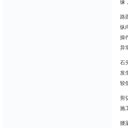
缘
路
纵
操
异
石
发
较
剪
施
腰