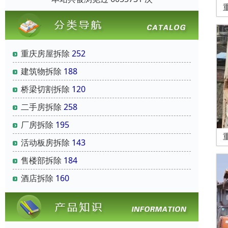
重庆房屋拆除
252
建筑物拆除
188
桥梁切割拆除
120
二手房拆除
258
厂房拆除
195
活动板房拆除
143
售楼部拆除
184
酒店拆除
160